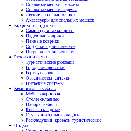
Спальные мешки - коконы
Спальные мешки - одеяла
Легкие спальные мешки
Аксессуары для спальных мешков
Коврики и сидушки
Самонадувные коврики
Надувные коврики
Пенные коврики
Сидушки туристические
Подушки туристические
Рюкзаки и сумки
Туристические рюкзаки
Городские рюкзаки
Гермоупаковка
Органайзеры, аптечки
Питьевые системы
Кемпинговая мебель
Мебель карповая
Столы складные
Наборы мебели
Кресла складные
Стулья походные складные
Раскладушки, кровати туристические
Посуда
Силиконовая посуда