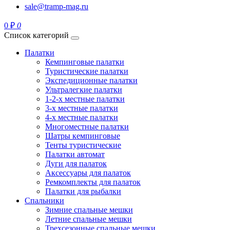
sale@tramp-mag.ru
0 ₽
0
Список категорий
Палатки
Кемпинговые палатки
Туристические палатки
Экспедиционные палатки
Ультралегкие палатки
1-2-x местные палатки
3-х местные палатки
4-х местные палатки
Многоместные палатки
Шатры кемпинговые
Тенты туристические
Палатки автомат
Дуги для палаток
Аксессуары для палаток
Ремкомплекты для палаток
Палатки для рыбалки
Спальники
Зимние спальные мешки
Летние спальные мешки
Трехсезонные спальные мешки