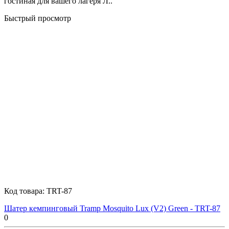
гостиная для вашего лагеря Л..
Быстрый просмотр
Код товара:
TRT-87
Шатер кемпинговый Tramp Mosquito Lux (V2) Green - TRT-87
0