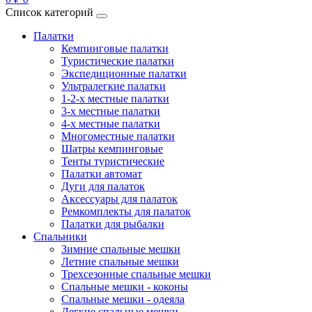
Список категорий
Палатки
Кемпинговые палатки
Туристические палатки
Экспедиционные палатки
Ультралегкие палатки
1-2-x местные палатки
3-х местные палатки
4-х местные палатки
Многоместные палатки
Шатры кемпинговые
Тенты туристические
Палатки автомат
Дуги для палаток
Аксессуары для палаток
Ремкомплекты для палаток
Палатки для рыбалки
Спальники
Зимние спальные мешки
Летние спальные мешки
Трехсезонные спальные мешки
Спальные мешки - коконы
Спальные мешки - одеяла
Легкие спальные мешки