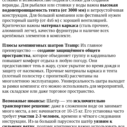
веранды. Для рыбалки или стоянки у воды важна
высокая
водонепроницаемость тента (от 3000 мм)
и ветроустойчивая
конструкция. Для большой компании или фестивалей нужен
просторный шатёр (от 4x6 м) с хорошей вентиляцией.
Критически важны
материал каркаса
(сталь прочнее,
алюминий легче), качество фурнитуры и наличие всех
крепёжных элементов в комплекте.
Плюсы кемпинговых шатров Tramp:
Их главное
преимущество —
создание защищённого общего
пространства
, которое объединяет группу и кардинально
повышает комфорт отдыха в любую погоду. Они
предоставляют тень в жару, сухое укрытие во время дождя и
защиту от насекомых. Прочные материалы каркаса и тента
(плотный полиэстер с пропиткой) рассчитаны на
многолетнюю эксплуатацию. Универсальность шатра выходит
за рамки кемпинга: его можно использовать для мероприятий,
как складское или даже торговое пространство.
Возможные нюансы:
Шатёр — это
исключительно
транспортное решение
: даже в сложенном виде он занимает
много места, а вес начинается от 10-15 кг. Его установка часто
требует
участия 2-3 человек
, времени и чёткого следования
инструкции. Из-за большой парусности шатёр
уязвим к
сильному ветру
, поэтому критически важно использовать все