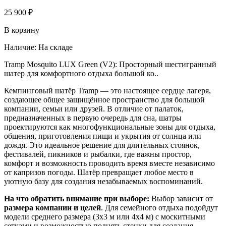
25 900 ₽
В корзину
Наличие:
На складе
Tramp Mosquito LUX Green (V2): Просторный шестигранный
шатер для комфортного отдыха большой ко..
Кемпинговый шатёр Tramp — это настоящее сердце лагеря,
создающее общее защищённое пространство для большой
компании, семьи или друзей. В отличие от палаток,
предназначенных в первую очередь для сна, шатры
проектируются как многофункциональные зоны для отдыха,
общения, приготовления пищи и укрытия от солнца или
дождя. Это идеальное решение для длительных стоянок,
фестивалей, пикников и рыбалки, где важны простор,
комфорт и возможность проводить время вместе независимо
от капризов погоды. Шатёр превращает любое место в
уютную базу для создания незабываемых воспоминаний.
На что обратить внимание при выборе:
Выбор зависит от
размера компании и целей
. Для семейного отдыха подойдут
модели среднего размера (3x3 м или 4x4 м) с москитными
сетками и возможностью поднять стенки для создания