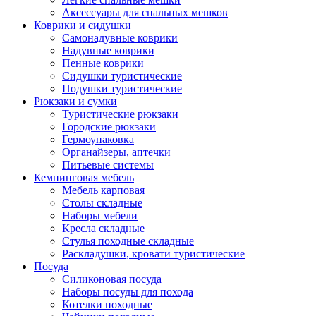
Аксессуары для спальных мешков
Коврики и сидушки
Самонадувные коврики
Надувные коврики
Пенные коврики
Сидушки туристические
Подушки туристические
Рюкзаки и сумки
Туристические рюкзаки
Городские рюкзаки
Гермоупаковка
Органайзеры, аптечки
Питьевые системы
Кемпинговая мебель
Мебель карповая
Столы складные
Наборы мебели
Кресла складные
Стулья походные складные
Раскладушки, кровати туристические
Посуда
Силиконовая посуда
Наборы посуды для похода
Котелки походные