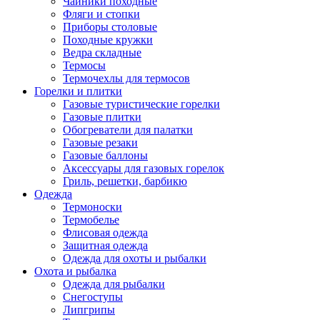
Чайники походные
Фляги и стопки
Приборы столовые
Походные кружки
Ведра складные
Термосы
Термочехлы для термосов
Горелки и плитки
Газовые туристические горелки
Газовые плитки
Обогреватели для палатки
Газовые резаки
Газовые баллоны
Аксессуары для газовых горелок
Гриль, решетки, барбикю
Одежда
Термоноски
Термобелье
Флисовая одежда
Защитная одежда
Одежда для охоты и рыбалки
Охота и рыбалка
Одежда для рыбалки
Снегоступы
Липгрипы