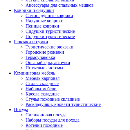
Аксессуары для спальных мешков
Коврики и сидушки
Самонадувные коврики
Надувные коврики
Пенные коврики
Сидушки туристические
Подушки туристические
Рюкзаки и сумки
Туристические рюкзаки
Городские рюкзаки
Гермоупаковка
Органайзеры, аптечки
Питьевые системы
Кемпинговая мебель
Мебель карповая
Столы складные
Наборы мебели
Кресла складные
Стулья походные складные
Раскладушки, кровати туристические
Посуда
Силиконовая посуда
Наборы посуды для похода
Котелки походные