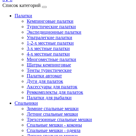
Список категорий
Палатки
Кемпинговые палатки
Туристические палатки
Экспедиционные палатки
Ультралегкие палатки
1-2-x местные палатки
3-х местные палатки
4-х местные палатки
Многоместные палатки
Шатры кемпинговые
Тенты туристические
Палатки автомат
Дуги для палаток
Аксессуары для палаток
Ремкомплекты для палаток
Палатки для рыбалки
Спальники
Зимние спальные мешки
Летние спальные мешки
Трехсезонные спальные мешки
Спальные мешки - коконы
Спальные мешки - одеяла
Легкие спальные мешки