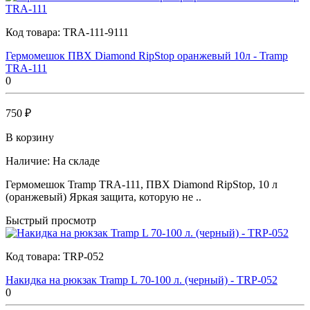
Код товара:
TRA-111-9111
Гермомешок ПВХ Diamond RipStop оранжевый 10л - Tramp
TRA-111
0
750 ₽
В корзину
Наличие:
На складе
Гермомешок Tramp TRA-111, ПВХ Diamond RipStop, 10 л
(оранжевый) Яркая защита, которую не ..
Быстрый просмотр
Код товара:
TRP-052
Накидка на рюкзак Tramp L 70-100 л. (черный) - TRP-052
0