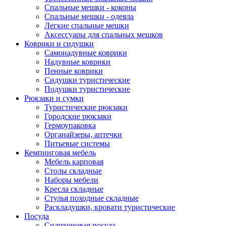
Спальные мешки - коконы
Спальные мешки - одеяла
Легкие спальные мешки
Аксессуары для спальных мешков
Коврики и сидушки
Самонадувные коврики
Надувные коврики
Пенные коврики
Сидушки туристические
Подушки туристические
Рюкзаки и сумки
Туристические рюкзаки
Городские рюкзаки
Гермоупаковка
Органайзеры, аптечки
Питьевые системы
Кемпинговая мебель
Мебель карповая
Столы складные
Наборы мебели
Кресла складные
Стулья походные складные
Раскладушки, кровати туристические
Посуда
Силиконовая посуда