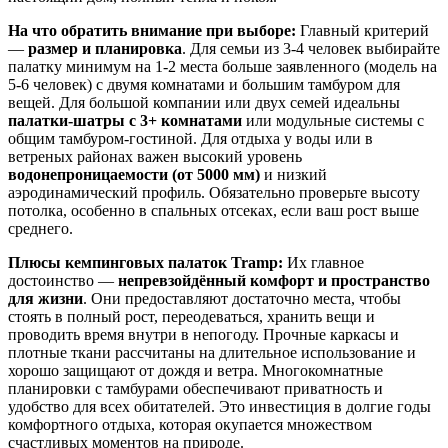
На что обратить внимание при выборе:
Главный критерий
—
размер и планировка
. Для семьи из 3-4 человек выбирайте
палатку минимум на 1-2 места больше заявленного (модель на
5-6 человек) с двумя комнатами и большим тамбуром для
вещей. Для большой компании или двух семей идеальны
палатки-шатры с 3+ комнатами
или модульные системы с
общим тамбуром-гостиной. Для отдыха у воды или в
ветреных районах важен высокий уровень
водонепроницаемости (от 5000 мм)
и низкий
аэродинамический профиль. Обязательно проверьте высоту
потолка, особенно в спальных отсеках, если ваш рост выше
среднего.
Плюсы кемпинговых палаток Tramp:
Их главное
достоинство —
непревзойдённый комфорт и пространство
для жизни
. Они предоставляют достаточно места, чтобы
стоять в полный рост, переодеваться, хранить вещи и
проводить время внутри в непогоду. Прочные каркасы и
плотные ткани рассчитаны на длительное использование и
хорошо защищают от дождя и ветра. Многокомнатные
планировки с тамбурами обеспечивают приватность и
удобство для всех обитателей. Это инвестиция в долгие годы
комфортного отдыха, которая окупается множеством
счастливых моментов на природе.