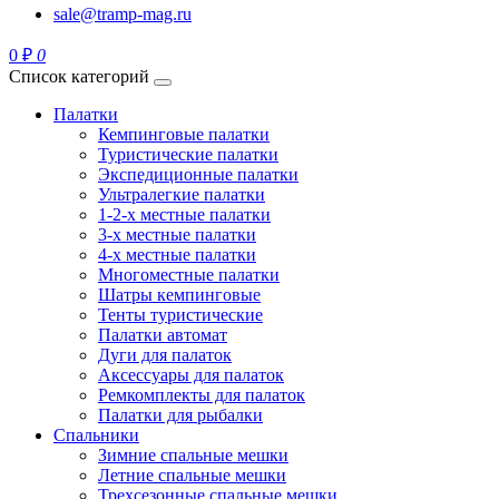
sale@tramp-mag.ru
0 ₽
0
Список категорий
Палатки
Кемпинговые палатки
Туристические палатки
Экспедиционные палатки
Ультралегкие палатки
1-2-x местные палатки
3-х местные палатки
4-х местные палатки
Многоместные палатки
Шатры кемпинговые
Тенты туристические
Палатки автомат
Дуги для палаток
Аксессуары для палаток
Ремкомплекты для палаток
Палатки для рыбалки
Спальники
Зимние спальные мешки
Летние спальные мешки
Трехсезонные спальные мешки