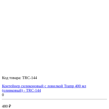
Код товара:
TRC-144
Контейнер силиконовый с ловилкой Tramp 400 мл
(оливковый) - TRC-144
0
480 ₽