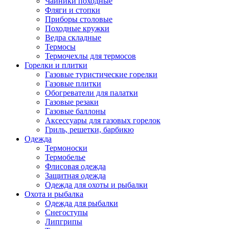
Чайники походные
Фляги и стопки
Приборы столовые
Походные кружки
Ведра складные
Термосы
Термочехлы для термосов
Горелки и плитки
Газовые туристические горелки
Газовые плитки
Обогреватели для палатки
Газовые резаки
Газовые баллоны
Аксессуары для газовых горелок
Гриль, решетки, барбикю
Одежда
Термоноски
Термобелье
Флисовая одежда
Защитная одежда
Одежда для охоты и рыбалки
Охота и рыбалка
Одежда для рыбалки
Снегоступы
Липгрипы