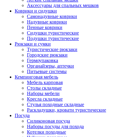
Аксессуары для спальных мешков
Коврики и сидушки
Самонадувные коврики
Надувные коврики
Пенные коврики
Сидушки туристические
Подушки туристические
Рюкзаки и сумки
Туристические рюкзаки
Городские рюкзаки
Гермоупаковка
Органайзеры, аптечки
Питьевые системы
Кемпинговая мебель
Мебель карповая
Столы складные
Наборы мебели
Кресла складные
Стулья походные складные
Раскладушки, кровати туристические
Посуда
Силиконовая посуда
Наборы посуды для похода
Котелки походные