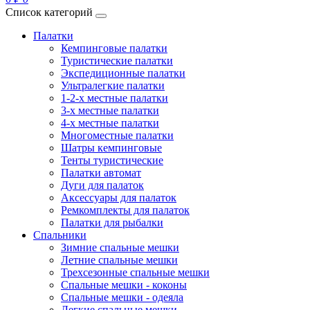
Список категорий
Палатки
Кемпинговые палатки
Туристические палатки
Экспедиционные палатки
Ультралегкие палатки
1-2-x местные палатки
3-х местные палатки
4-х местные палатки
Многоместные палатки
Шатры кемпинговые
Тенты туристические
Палатки автомат
Дуги для палаток
Аксессуары для палаток
Ремкомплекты для палаток
Палатки для рыбалки
Спальники
Зимние спальные мешки
Летние спальные мешки
Трехсезонные спальные мешки
Спальные мешки - коконы
Спальные мешки - одеяла
Легкие спальные мешки