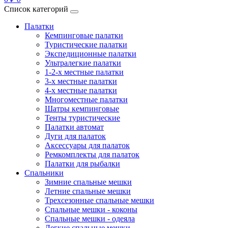
Список категорий
Палатки
Кемпинговые палатки
Туристические палатки
Экспедиционные палатки
Ультралегкие палатки
1-2-x местные палатки
3-х местные палатки
4-х местные палатки
Многоместные палатки
Шатры кемпинговые
Тенты туристические
Палатки автомат
Дуги для палаток
Аксессуары для палаток
Ремкомплекты для палаток
Палатки для рыбалки
Спальники
Зимние спальные мешки
Летние спальные мешки
Трехсезонные спальные мешки
Спальные мешки - коконы
Спальные мешки - одеяла
Легкие спальные мешки