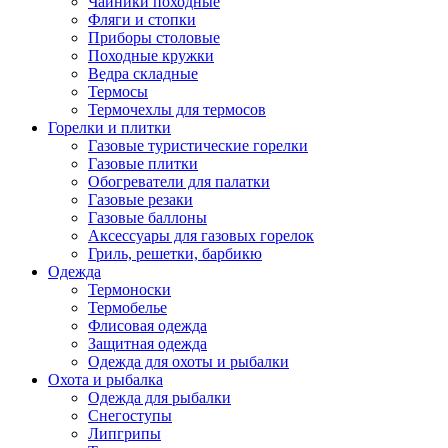
Чайники походные
Фляги и стопки
Приборы столовые
Походные кружки
Ведра складные
Термосы
Термочехлы для термосов
Горелки и плитки
Газовые туристические горелки
Газовые плитки
Обогреватели для палатки
Газовые резаки
Газовые баллоны
Аксессуары для газовых горелок
Гриль, решетки, барбикю
Одежда
Термоноски
Термобелье
Флисовая одежда
Защитная одежда
Одежда для охоты и рыбалки
Охота и рыбалка
Одежда для рыбалки
Снегоступы
Липгрипы