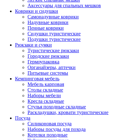
Аксессуары для спальных мешков
Коврики и сидушки
Самонадувные коврики
Надувные коврики
Пенные коврики
Сидушки туристические
Подушки туристические
Рюкзаки и сумки
Туристические рюкзаки
Городские рюкзаки
Гермоупаковка
Органайзеры, аптечки
Питьевые системы
Кемпинговая мебель
Мебель карповая
Столы складные
Наборы мебели
Кресла складные
Стулья походные складные
Раскладушки, кровати туристические
Посуда
Силиконовая посуда
Наборы посуды для похода
Котелки походные